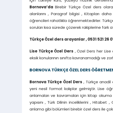
için takviye kurs, yazılıya hazırlık dersler
Bornova’da
Birebir Türkçe Özel ders olara
alanlarını , Paragraf bilgisi , Kitapları dah
öğrencileri rahatlıkla öğrenmektedirler. Türkç
soruları kısa sürede çözerek rakiplerine fark 
Türkçe Özel ders arayanlar , 0531 521 26 0
Lise Türkçe Özel Ders
, Özel Ders her Lise ö
eksik konularının sınıfta kavranamadığı ve zorl
BORNOVA TÜRKÇE ÖZEL DERS ÖĞRETMEN
Bornova Türkçe Özel Ders
, Türkçe anadil 
yeni nesil format kalıplar gelmiştir. Lise öğr
anlamaları ve kavramaları için kitap okuma 
yapısını , Türk Dilinin inceliklerini , Hitab
anlama gibi bölümleri birebir özel ders ile çok 