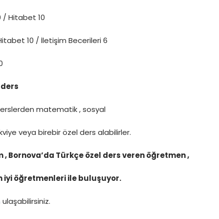
0 / Hitabet 10
 Hitabet 10 / İletişim Becerileri 6
0
0 ders
 derslerden matematik , sosyal
akviye veya birebir özel ders alabilirler.
 , Bornova’da Türkçe özel ders veren öğretmen ,
 iyi öğretmenleri ile buluşuyor.
n
ulaşabilirsiniz.