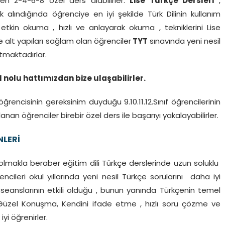
inden 2-4-6-8 özel ders alabilirler.
Lise Türkçe Dersleri
,
k alındığında öğrenciye en iyi şekilde Türk Dilinin kullanım
a etkin okuma , hızlı ve anlayarak okuma , tekniklerini Lise
e alt yapıları sağlam olan öğrenciler
TYT
sınavında yeni nesil
atmaktadırlar.
1 nolu hattımızdan bize ulaşabilirler.
ğrencisinin gereksinim duyduğu 9.10.11.12.Sınıf öğrencilerinin
anan öğrenciler birebir özel ders ile başarıyı yakalayabilirler.
LERİ
olmakla beraber eğitim dili Türkçe derslerinde uzun soluklu
encileri okul yıllarında yeni nesil Türkçe sorularını daha iyi
seanslarının etkili olduğu , bunun yanında Türkçenin temel
et , Güzel Konuşma, Kendini ifade etme , hızlı soru çözme ve
iyi öğrenirler.