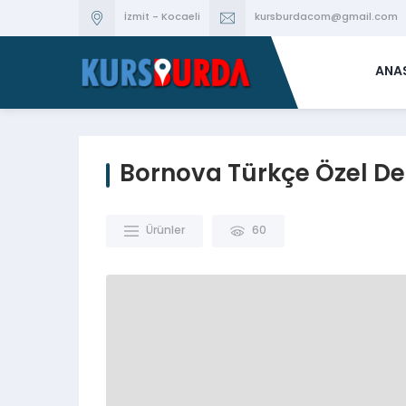
İzmit - Kocaeli
kursburdacom@gmail.com
ANA
Bornova Türkçe Özel De
Ürünler
60