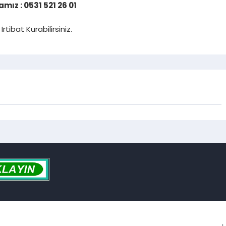
ız : 0531 521 26 01
İrtibat Kurabilirsiniz.