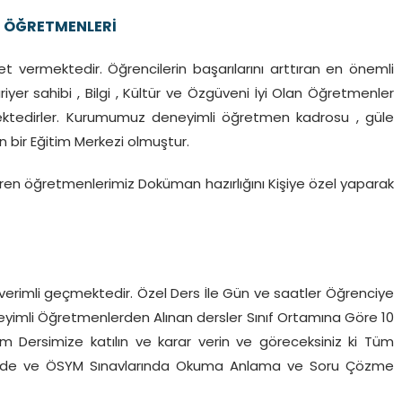
S ÖĞRETMENLERİ
t vermektedir. Öğrencilerin başarılarını arttıran en önemli
iyer sahibi , Bilgi , Kültür ve Özgüveni İyi Olan Öğretmenler
mektedirler. Kurumumuz deneyimli öğretmen kadrosu , güle
n bir Eğitim Merkezi olmuştur.
veren öğretmenlerimiz Doküman hazırlığını Kişiye özel yaparak
in verimli geçmektedir. Özel Ders İle Gün ve saatler Öğrenciye
eneyimli Öğretmenlerden Alınan dersler Sınıf Ortamına Göre 10
 Dersimize katılın ve karar verin ve göreceksiniz ki Tüm
enizde ve ÖSYM Sınavlarında Okuma Anlama ve Soru Çözme