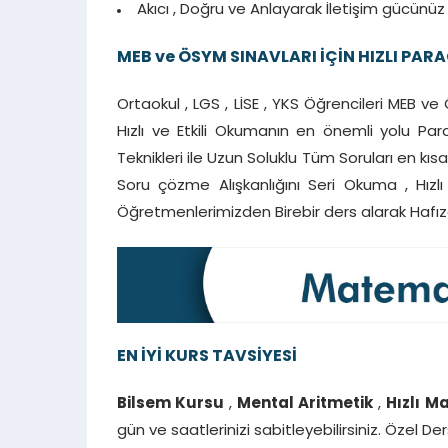
Akıcı , Doğru ve Anlayarak İletişim gücünüz 
MEB ve ÖSYM SINAVLARI İÇİN HIZLI PA
Ortaokul , LGS , LİSE , YKS Öğrencileri MEB ve
Hızlı ve Etkili Okumanın en önemli yolu P
Teknikleri ile Uzun Soluklu Tüm Soruları en kıs
Soru çözme Alışkanlığını Seri Okuma , Hızl
Öğretmenlerimizden Birebir ders alarak Hafıza
EN İYİ KURS TAVSİYESİ
Bilsem Kursu
,
Mental Aritmetik
,
Hızlı M
gün ve saatlerinizi sabitleyebilirsiniz. Özel D