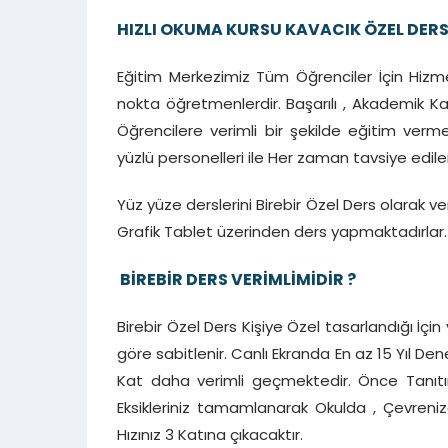
HIZLI OKUMA KURSU KAVACIK ÖZEL DER
Eğitim Merkezimiz Tüm Öğrenciler İçin Hizme
nokta öğretmenlerdir. Başarılı , Akademik Kar
Öğrencilere verimli bir şekilde eğitim ver
yüzlü personelleri ile Her zaman tavsiye edile
Yüz yüze derslerini Birebir Özel Ders olarak 
Grafik Tablet üzerinden ders yapmaktadırlar.
BİREBİR DERS VERİMLİMİDİR ?
Birebir Özel Ders Kişiye Özel tasarlandığı İç
göre sabitlenir. Canlı Ekranda En az 15 Yıl D
Kat daha verimli geçmektedir. Önce Tanıtım
Eksikleriniz tamamlanarak Okulda , Çevr
Hızınız 3 Katına çıkacaktır.