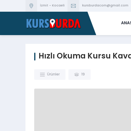
İzmit - Kocaeli
kursburdacom@gmail.com
ANA
Hızlı Okuma Kursu Kav
Ürünler
19