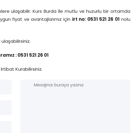
lere ulaşabilir. Kurs Burda İle mutlu ve huzurlu bir ortamda
z uygun fiyat ve avantajlarımız için
irt no: 0531 521 26 01
nolu
n
ulaşabilirsiniz.
amız : 0531 521 26 01
İrtibat Kurabilirsiniz.