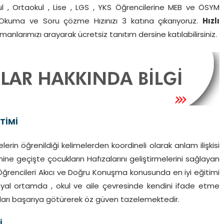
kul , Ortaokul , Lise , LGS , YKS Öğrencilerine MEB ve ÖSYM
 Okuma ve Soru çözme Hızınızı 3 katına çıkarıyoruz.
Hızlı
manlarımızı arayarak ücretsiz tanıtım dersine katılabilirsiniz.
İTİMİ
lerin öğrenildiği kelimelerden koordineli olarak anlam ilişkisi
ne geçişte çocukların Hafızalarını geliştirmelerini sağlayan
ul Öğrencileri Akıcı ve Doğru Konuşma konusunda en iyi eğitimi
sosyal ortamda , okul ve aile çevresinde kendini ifade etme
ları başarıya götürerek öz güven tazelemektedir.