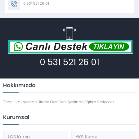
0 531 521 26 01
0 531 521 26 01
Hakkımızda
Tüm İl ve İlçelerde Birebir Özel Ders Şeklinde Eğitim Veriyoruz.
Kurumsal
LGS Kursu
YKS Kursu