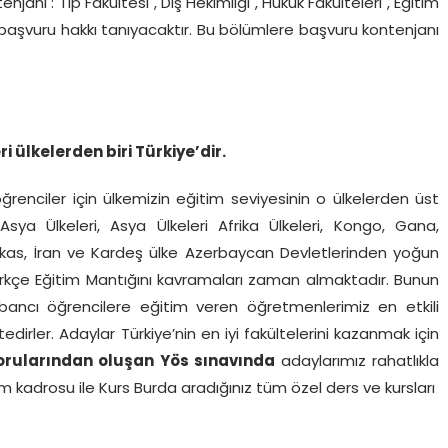
anı : Tıp Fakültesi , Diş Hekimliği , Hukuk Fakülteleri , Eğitim
le başvuru hakkı tanıyacaktır. Bu bölümlere başvuru kontenjanı
i ülkelerden biri Türkiye’dir.
ğrenciler için ülkemizin eğitim seviyesinin o ülkelerden üst
Asya Ülkeleri, Asya Ülkeleri Afrika Ülkeleri, Kongo, Gana,
fkas, İran ve Kardeş ülke Azerbaycan Devletlerinden yoğun
ürkçe Eğitim Mantığını kavramaları zaman almaktadır. Bunun
yabancı öğrencilere eğitim veren öğretmenlerimiz en etkili
rler. Adaylar Türkiye’nin en iyi fakültelerini kazanmak için
Sorularından oluşan Yös sınavında
adaylarımız rahatlıkla
m kadrosu ile Kurs Burda aradığınız tüm özel ders ve kursları