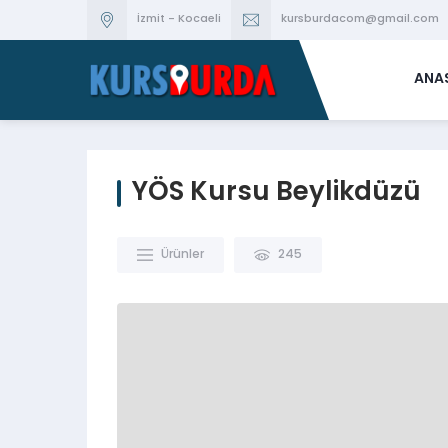
İzmit - Kocaeli
kursburdacom@gmail.com
ANA
YÖS Kursu Beylikdüzü
Ürünler
245