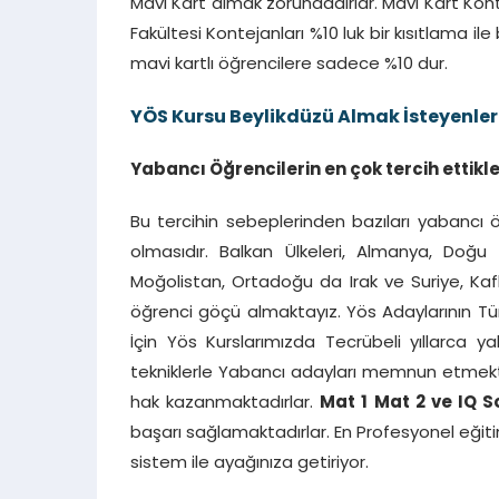
Mavi Kart almak zorundadırlar. Mavi Kart Kontenj
Fakültesi Kontejanları %10 luk bir kısıtlama i
mavi kartlı öğrencilere sadece %10 dur.
YÖS Kursu Beylikdüzü Almak İsteyenler
Yabancı Öğrencilerin en çok tercih ettikler
Bu tercihin sebeplerinden bazıları yabancı ö
olmasıdır. Balkan Ülkeleri, Almanya, Doğu 
Moğolistan, Ortadoğu da Irak ve Suriye, Ka
öğrenci göçü almaktayız. Yös Adaylarının T
İçin Yös Kurslarımızda Tecrübeli yıllarca 
tekniklerle Yabancı adayları memnun etmektedi
hak kazanmaktadırlar.
Mat 1 Mat 2 ve IQ 
başarı sağlamaktadırlar. En Profesyonel eğiti
sistem ile ayağınıza getiriyor.