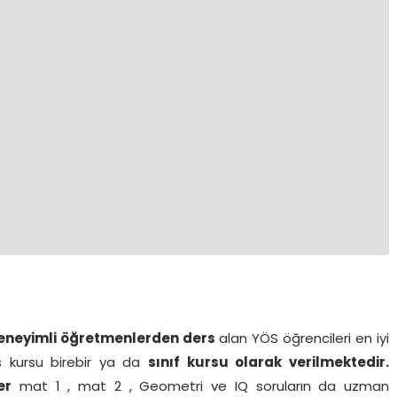
 deneyimli öğretmenlerden ders
alan YÖS öğrencileri en iyi
ös kursu birebir ya da
sınıf kursu olarak verilmektedir.
er
mat 1 , mat 2 , Geometri ve IQ soruların da uzman