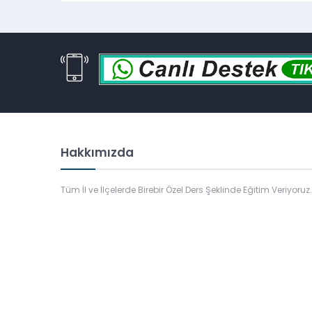
Hakkımızda
Tüm İl ve İlçelerde Birebir Özel Ders Şeklinde Eğitim Veriyoruz.