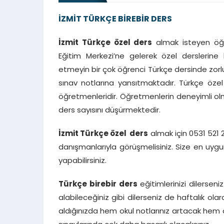
İZMİT TÜRKÇE BİREBİR DERS
İzmit Türkçe özel ders
almak isteyen öğre
Eğitim Merkezi’ne gelerek özel derslerine 
etmeyin bir çok öğrenci Türkçe dersinde zorl
sınav notlarına yansıtmaktadır. Türkçe öze
öğretmenleridir. Öğretmenlerin deneyimli olm
ders sayısını düşürmektedir.
İzmit Türkçe özel ders
almak için 0531 521 
danışmanlarıyla görüşmelisiniz. Size en uyg
yapabilirsiniz.
Türkçe birebir ders
eğitimlerinizi dilersen
alabileceğiniz gibi dilerseniz de haftalık olara
aldığınızda hem okul notlarınız artacak hem de