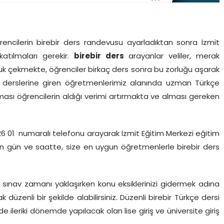
ncilerin birebir ders randevusu ayarladıktan sonra İzmit
katılmaları gerekir.
birebir ders
arayanlar veliler, merak
uk çekmekte, öğrenciler birkaç ders sonra bu zorluğu aşarak
l derslerine giren öğretmenlerimiz alanında uzman Türkçe
ası öğrencilerin aldığı verimi artırmakta ve alması gereken
26 01 numaralı telefonu arayarak İzmit Eğitim Merkezi eğitim
un gün ve saatte, size en uygun öğretmenlerle birebir ders
iz sınav zamanı yaklaşırken konu eksiklerinizi gidermek adına
k düzenli bir şekilde alabilirsiniz. Düzenli birebir Türkçe dersi
 ileriki dönemde yapılacak olan lise giriş ve üniversite giriş