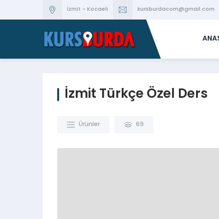
İzmit - Kocaeli
kursburdacom@gmail.com
ANA
İzmit Türkçe Özel Ders
Ürünler
69