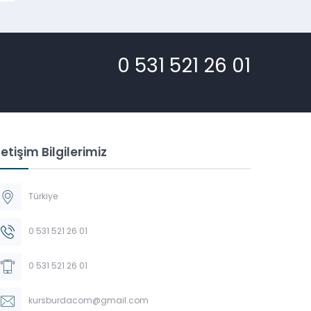
0 531 521 26 01
letişim Bilgilerimiz
Türkiye
0 531 521 26 01
0 531 521 26 01
kursburdacom@gmail.com