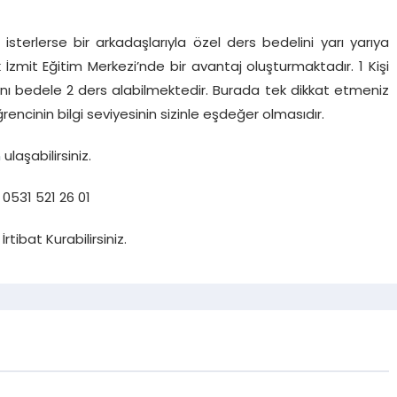
 isterlerse bir arkadaşlarıyla özel ders bedelini yarı yarıya
k İzmit Eğitim Merkezi’nde bir avantaj oluşturmaktadır. 1 Kişi
aynı bedele 2 ders alabilmektedir. Burada tek dikkat etmeniz
encinin bilgi seviyesinin sizinle eşdeğer olmasıdır.
n
ulaşabilirsiniz.
0531 521 26 01
İrtibat Kurabilirsiniz.