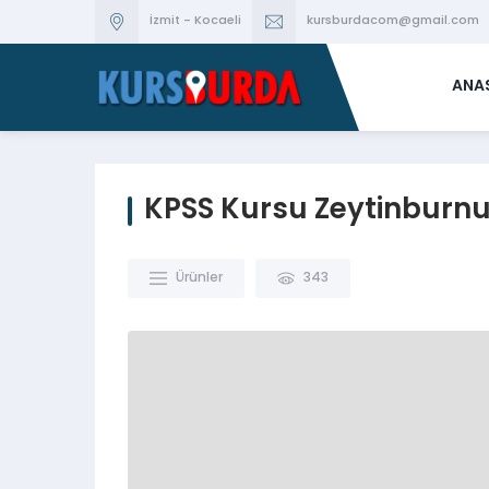
İzmit - Kocaeli
kursburdacom@gmail.com
ANA
KPSS Kursu Zeytinburn
Ürünler
343