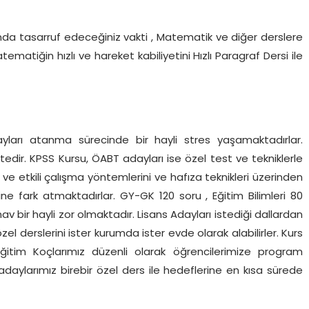
arında tasarruf edeceğiniz vakti , Matematik ve diğer derslere
tematiğin hızlı ve hareket kabiliyetini Hızlı Paragraf Dersi ile
ları atanma sürecinde bir hayli stres yaşamaktadırlar.
dir. KPSS Kursu, ÖABT adayları ise özel test ve tekniklerle
ve etkili çalışma yöntemlerini ve hafıza teknikleri üzerinden
rine fark atmaktadırlar. GY-GK 120 soru , Eğitim Bilimleri 80
v bir hayli zor olmaktadır. Lisans Adayları istediği dallardan
zel derslerini ister kurumda ister evde olarak alabilirler. Kurs
Eğitim Koçlarımız düzenli olarak öğrencilerimize program
daylarımız birebir özel ders ile hedeflerine en kısa sürede