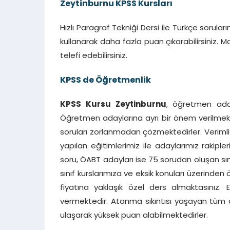
Zeytinburnu KPSS Kursları
Hızlı Paragraf Tekniği Dersi ile Türkçe sorul
kullanarak daha fazla puan çıkarabilirsiniz. Ma
telefi edebilirsiniz.
KPSS de Öğretmenlik
KPSS Kursu Zeytinburnu
, öğretmen aday
Öğretmen adaylarına ayrı bir önem verilmekte
soruları zorlanmadan çözmektedirler. Verimli 
yapılan eğitimlerimiz ile adaylarımız rakiple
soru, ÖABT adayları ise 75 sorudan oluşan sına
sınıf kurslarımıza ve eksik konuları üzerinden ö
fiyatına yaklaşık özel ders almaktasınız. 
vermektedir. Atanma sıkıntısı yaşayan tüm a
ulaşarak yüksek puan alabilmektedirler.