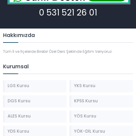
0 531 521 26 01
Hakkımızda
Tüm İl ve İlçelerde Birebir Özel Ders Şeklinde Eğitim Veriyoruz.
Kurumsal
LGS Kursu
YKS Kursu
DGS Kursu
KPSS Kursu
ALES Kursu
YÖS Kursu
YDS Kursu
YÖK-DİL Kursu