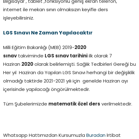
Bilgisayar , tablet ,fonksiyonlu geniş ekran telefon,
internet ile mekan sınırı olmaksızın keyifle ders
işleyebilirsiniz.
LGS Sınavı Ne Zaman Yapılacaktır
Milli Eğitim Bakanlığı (MEB) 2019-
2020
sınav
takviminde
LGS sınav tarihini
ilk olarak 7
Haziran
2020
olarak belirlemişti. Sağlık Tedbirleri Gereği bu
Her yıl Haziran da Yapılan LGS Sınavı herhangi bir değişiklik
olmadığı taktirde 2021-2021 yılı için genelde Haziran ayı
içerisinde yapılacağı öngörülmektedir.
Tüm Şubelerimizde
matematik özel ders
verilmektedir.
Whatsapp Hattımızdan Kursumuzla
Buradan
İrtibat