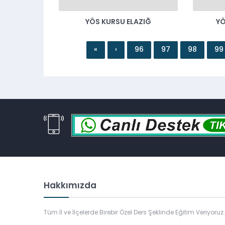
YÖS KURSU ELAZIĞ
YÖ
«
‹
96
97
98
99
Hakkımızda
Tüm İl ve İlçelerde Birebir Özel Ders Şeklinde Eğitim Veriyoruz.