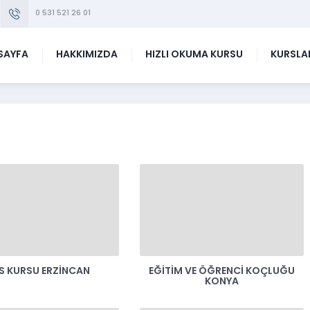
0 531 521 26 01
SAYFA
HAKKIMIZDA
HIZLI OKUMA KURSU
KURSLA
S KURSU ERZINCAN
EĞITIM VE ÖĞRENCI KOÇLUĞU
KONYA