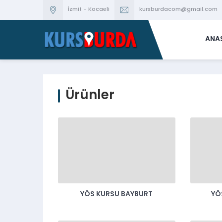
İzmit - Kocaeli
kursburdacom@gmail.com
ANA
Ürünler
YÖS KURSU BAYBURT
YÖ