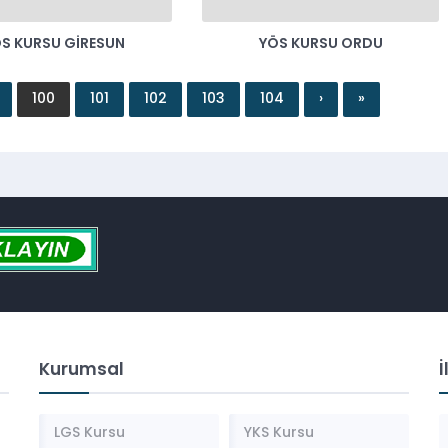
S KURSU GIRESUN
YÖS KURSU ORDU
100
101
102
103
104
›
»
Kurumsal
İ
LGS Kursu
YKS Kursu