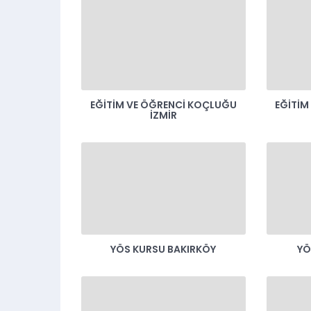
EĞITIM VE ÖĞRENCI KOÇLUĞU
EĞITIM
İZMIR
YÖS KURSU BAKIRKÖY
YÖ