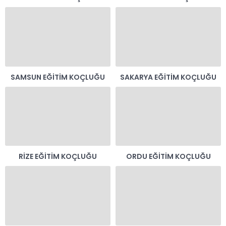
SAMSUN EĞITIM KOÇLUĞU
SAKARYA EĞITIM KOÇLUĞU
RIZE EĞITIM KOÇLUĞU
ORDU EĞITIM KOÇLUĞU