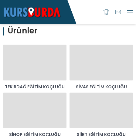
Ürünler
TEKIRDAĞ EĞITIM KOÇLUĞU
SIVAS EĞITIM KOÇLUĞU
SINOP EĞITIM KOÇLUĞU
SIIRT EĞITIM KOÇLUĞU