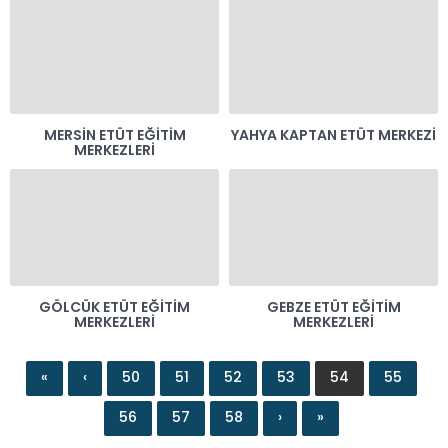
MERSIN ETÜT EĞITIM
YAHYA KAPTAN ETÜT MERKEZI
MERKEZLERI
GÖLCÜK ETÜT EĞITIM
GEBZE ETÜT EĞITIM
MERKEZLERI
MERKEZLERI
«
‹
50
51
52
53
54
55
56
57
58
›
»