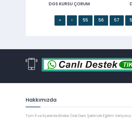
DGS KURSU ÇORUM
«
‹
55
56
57
Hakkımızda
Tüm İl ve İlçelerde Birebir Özel Ders Şeklinde Eğitim Veriyoruz.