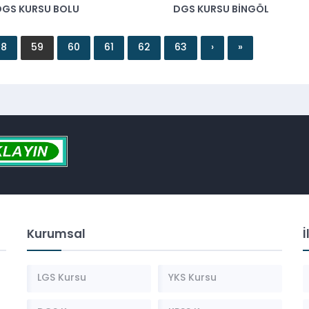
DGS KURSU BOLU
DGS KURSU BINGÖL
58
59
60
61
62
63
›
»
Kurumsal
İ
LGS Kursu
YKS Kursu