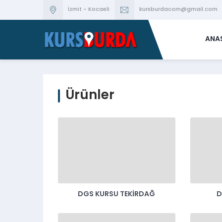
İzmit - Kocaeli
kursburdacom@gmail.com
ANA
Ürünler
DGS KURSU TEKIRDAĞ
D